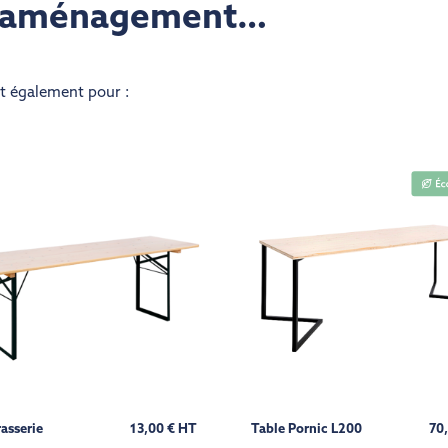
re aménagement…
nt également pour :
rasserie
13,00 € HT
Table Pornic L200
70