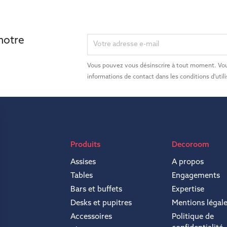
 notre
Vous pouvez vous désinscrire à tout moment. Vou
informations de contact dans les conditions d'utili
Produits
Decoroom
Assises
A propos
Tables
Engagements
Bars et buffets
Expertise
Desks et pupitres
Mentions légal
Accessoires
Politique de