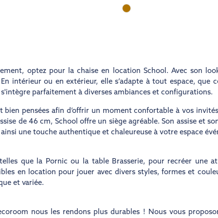
énement, optez pour la
chaise en location
School. Avec son look 
n intérieur ou en extérieur, elle s’adapte à tout espace, que 
 s'intègre parfaitement à diverses ambiances et configurations.
t bien pensées afin d’offrir un moment confortable à vos invit
sise de 46 cm, School offre un siège agréable. Son assise et so
t ainsi une touche authentique et chaleureuse à votre espace év
telles que la Pornic ou la table Brasserie, pour recréer une 
les en location pour jouer avec divers styles, formes et coule
ue et variée.
oroom nous les rendons plus durables ! Nous vous proposons d