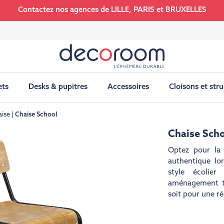
Contactez nos agences de LILLE, PARIS et BRUXELLES
ets
Desks & pupitres
Accessoires
Cloisons et str
aise
Chaise School
Chaise Sch
Optez pour la
authentique lo
style écolier
aménagement th
soit pour une r