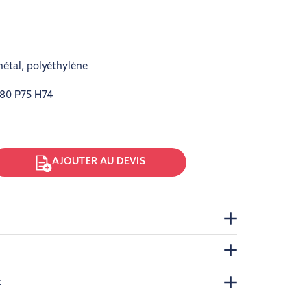
étal
,
polyéthylène
80 P75 H74
AJOUTER AU DEVIS
t