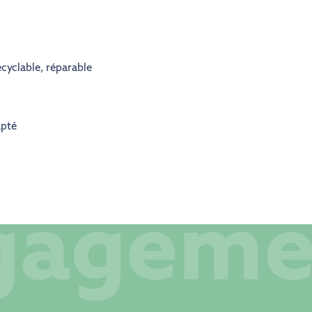
cyclable
,
réparable
apté
gageme