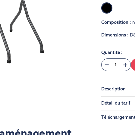
Noir
Composition :
m
Dimensions :
D
Quantité :
Description
Détail du tarif
Téléchargemen
re aménagement…