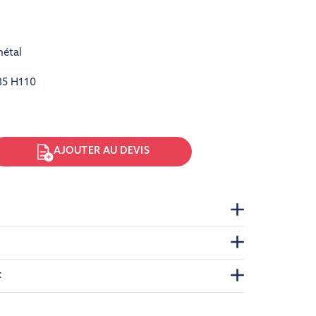
étal
85 H110
AJOUTER AU DEVIS
t