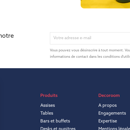
 notre
Vous pouvez vous désinscrire à tout moment. Vou
informations de contact dans les conditions d'utili
Produits
Decoroom
Assises
A propos
Tables
Engagements
Bars et buffets
Expertise
Desks et pupitres
Mentions légal