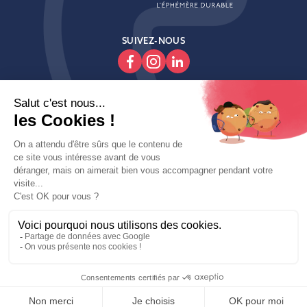
SUIVEZ-NOUS

Produits

Decoroom

Contactez-Nous
Copyright © fait avec ♥ par wapiti