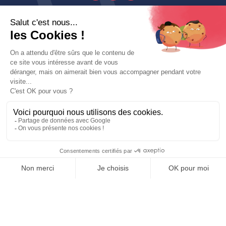

Produits

Decoroom

Contactez-Nous
Copyright © fait avec ♥ par wapiti