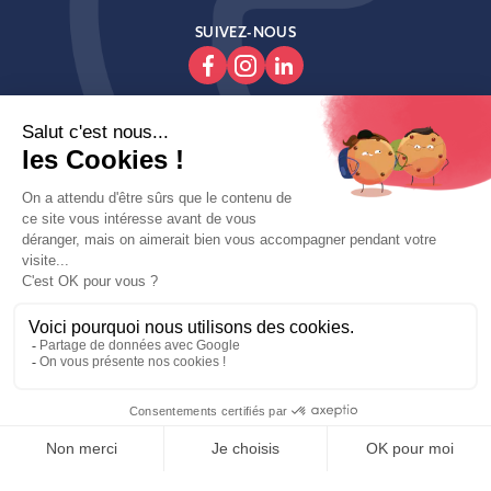
SUIVEZ-NOUS

Produits

Decoroom

Contactez-Nous
Copyright © fait avec ♥ par wapiti