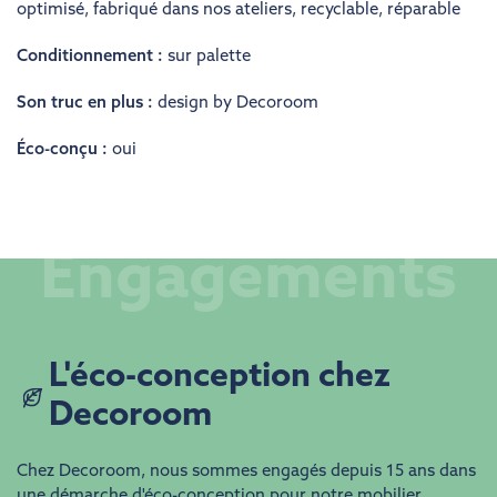
optimisé
,
fabriqué dans nos ateliers
,
recyclable
,
réparable
Conditionnement :
sur palette
Son truc en plus :
design by Decoroom
Éco-conçu :
oui
Engagements
​​L'éco-conception chez
Decoroom
Chez Decoroom, nous sommes engagés depuis 15 ans dans
une démarche d'éco-conception pour notre mobilier