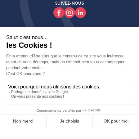
SUIVEZ-NOUS

Produits

Decoroom

Contactez-Nous
Copyright © fait avec ♥ par wapiti