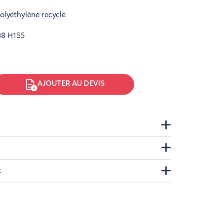
olyéthylène recyclé
38 H155
AJOUTER AU DEVIS
t