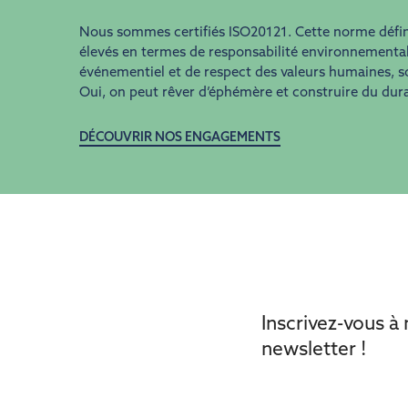
Nous sommes certifiés ISO20121. Cette norme défini
élevés en termes de responsabilité environnemental
événementiel et de respect des valeurs humaines, so
Oui, on peut rêver d’éphémère et construire du dura
DÉCOUVRIR NOS ENGAGEMENTS
Inscrivez-vous à
newsletter !