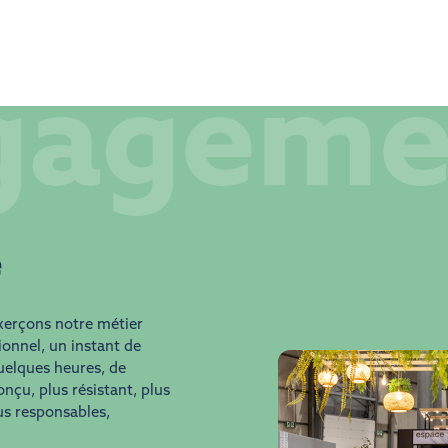
gageme
e
xerçons notre métier
onnel, un instant de
quelques heures, de
nçu, plus résistant, plus
lus responsables,