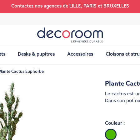
Contactez nos agences de LILLE, PARIS et BRUXELLES
ets
Desks & pupitres
Accessoires
Cloisons et str
Plante Cactus Euphorbe
Plante Cac
Le cactus est un
Dans son pot nat
Couleur :
Vert
moyen