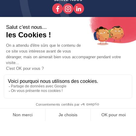

Produits

Decoroom

Contactez-Nous
Copyright © fait avec ♥ par wapiti