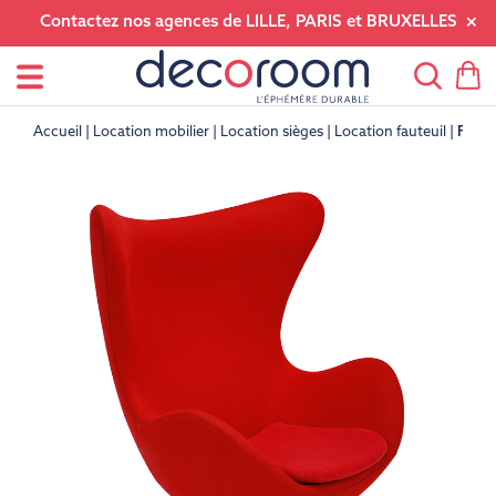
Contactez nos agences de LILLE, PARIS et BRUXELLES
Accueil
Location mobilier
Location sièges
Location fauteuil
Faute