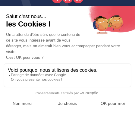

Produits

Decoroom

Contactez-Nous
Copyright © fait avec ♥ par wapiti