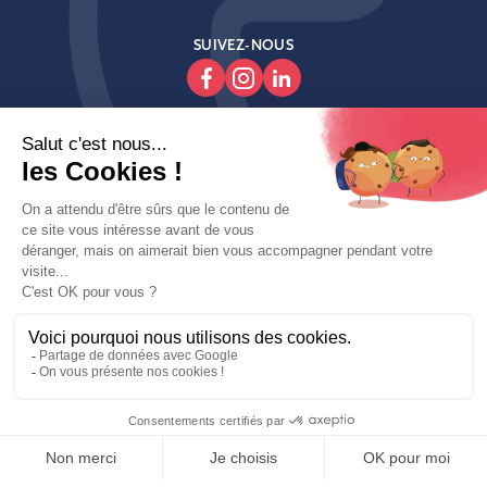
SUIVEZ-NOUS

Produits

Decoroom

Contactez-Nous
Copyright © fait avec ♥ par wapiti