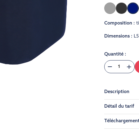
Gris
Gris
clair
foncé
Composition :
t
Dimensions :
L5
Quantité :
Description
Détail du tarif
Téléchargemen