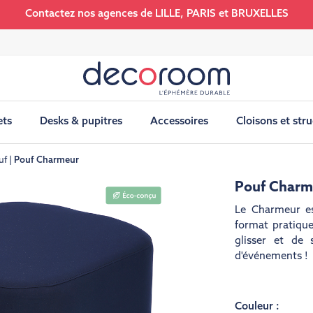
Contactez nos agences de LILLE, PARIS et BRUXELLES
ets
Desks & pupitres
Accessoires
Cloisons et str
uf
Pouf Charmeur
Pouf Charm
Le Charmeur es
format pratique
glisser et de
d'événements !
Couleur :