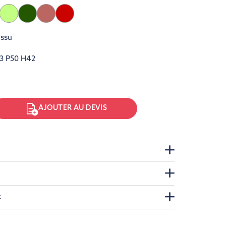
Vert
Vert
Terre
Rouge
Bleu
clair
foncé
battue
foncé
issu
3 P50 H42
AJOUTER AU DEVIS
t