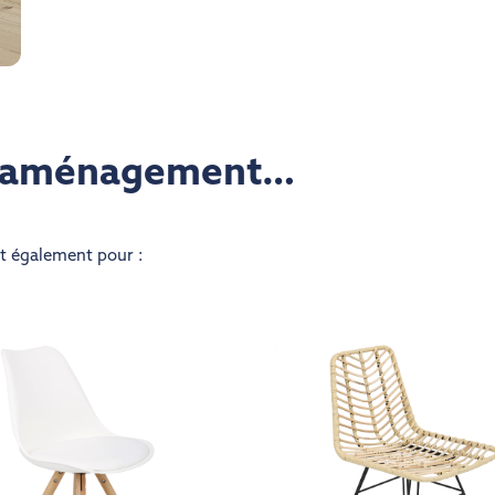
re aménagement…
nt également pour :