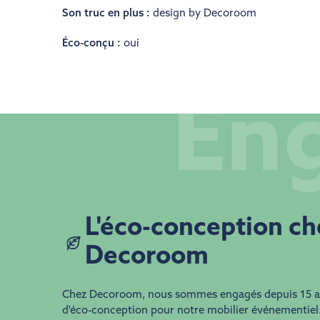
Son truc en plus :
design by Decoroom
Éco-conçu :
oui
En
​​L'éco-conception c
Decoroom
Chez Decoroom, nous sommes engagés depuis 15 
d'éco-conception pour notre mobilier événementiel