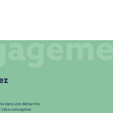
gageme
hez
ans dans une démarche
. L'éco-conception